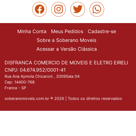
Minha Conta
Meus Pedidos
Cadastre-se
Sobre a Soberano Moveis
Acessar a Versão Clássica
DISFRANCA COMERCIO DE MOVEIS E ELETRO EIRELI
CNPJ: 04.674.952/0001-41
Rua Ana Aymola Chicaroni , 2009Sala 04
Cep:
14400-768
Franca
-
SP
soberanomoveis.com.br ® 2026 | Todos os direitos reservados
Nossa plataforma utiliza cookies para garantir que
você tenha a melhor experiência de compra. Se
Entendido
quiser saber mais, basta acessar nossa
Política de
Privacidade
.