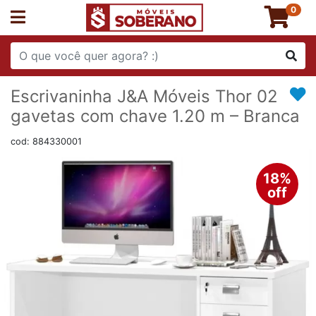
0
Escrivaninha J&A Móveis Thor 02
gavetas com chave 1.20 m – Branca
cod: 884330001
18%
off