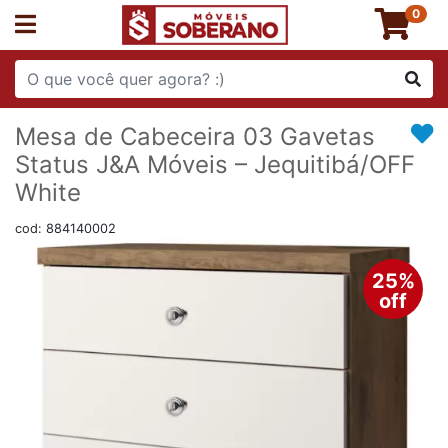
0
Mesa de Cabeceira 03 Gavetas
Status J&A Móveis – Jequitibá/OFF
White
cod: 884140002
25%
off