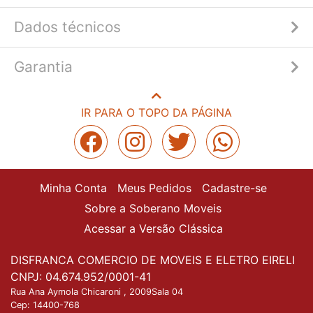
Dados técnicos
Garantia
IR PARA O TOPO DA PÁGINA
Minha Conta
Meus Pedidos
Cadastre-se
Sobre a Soberano Moveis
Acessar a Versão Clássica
DISFRANCA COMERCIO DE MOVEIS E ELETRO EIRELI
CNPJ: 04.674.952/0001-41
Rua Ana Aymola Chicaroni , 2009Sala 04
Nossa plataforma utiliza cookies para garantir que
Cep:
14400-768