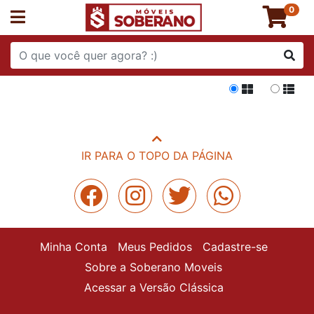
0
Grade
List
IR PARA O TOPO DA PÁGINA
Minha Conta
Meus Pedidos
Cadastre-se
Sobre a Soberano Moveis
Acessar a Versão Clássica