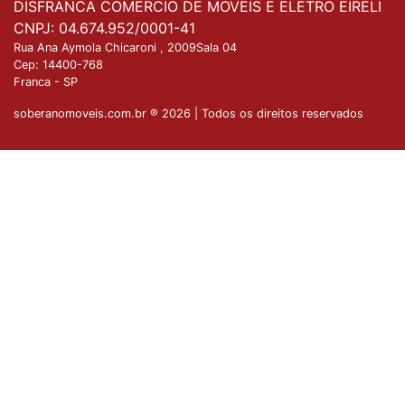
DISFRANCA COMERCIO DE MOVEIS E ELETRO EIRELI
CNPJ: 04.674.952/0001-41
Rua Ana Aymola Chicaroni , 2009Sala 04
Cep:
14400-768
Franca
-
SP
soberanomoveis.com.br ® 2026 | Todos os direitos reservados
Nossa plataforma utiliza cookies para garantir que
você tenha a melhor experiência de compra. Se
Entendido
quiser saber mais, basta acessar nossa
Política de
Privacidade
.