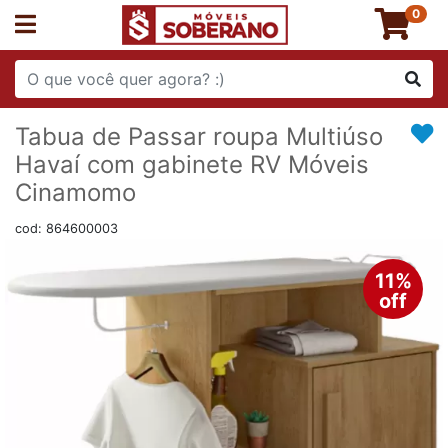
0
Tabua de Passar roupa Multiúso
Havaí com gabinete RV Móveis
Cinamomo
cod: 864600003
11%
off