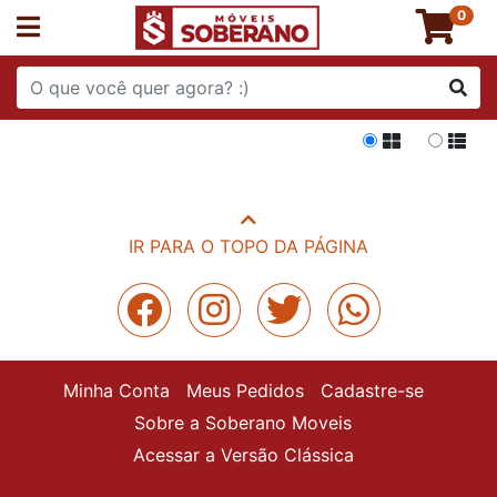
0
Grade
List
IR PARA O TOPO DA PÁGINA
Minha Conta
Meus Pedidos
Cadastre-se
Sobre a Soberano Moveis
Acessar a Versão Clássica