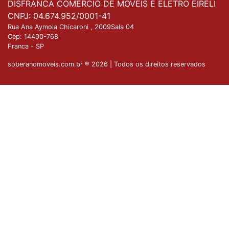
DISFRANCA COMERCIO DE MOVEIS E ELETRO EIRELI
CNPJ: 04.674.952/0001-41
Rua Ana Aymola Chicaroni , 2009Sala 04
Cep:
14400-768
Franca
-
SP
soberanomoveis.com.br ® 2026 | Todos os direitos reservados
Nossa plataforma utiliza cookies para garantir que
você tenha a melhor experiência de compra. Se
Entendido
quiser saber mais, basta acessar nossa
Política de
Privacidade
.